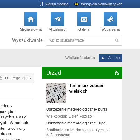
Wersja mobilna
Wersja dla niedowidzących




Strona główna
Aktualności
Galeria
Wydarzenia
Wyszukiwanie
Wielkość tekstu:
A+
A+
A
Urząd

11 lutego, 2026
Terminarz zebrań
wiejskich
jeden z
Ostrzeżenie meteorologiczne- burze
morządu –
Wielkopolski Dzień Pszczół
szych zjawisk
owych. W ramach
Ostrzeżenie meteorologiczne - upał
stemu ochrony
Spotkanie z mieszkańcami dotyczące
 drona
dofinansowań
yjną, który