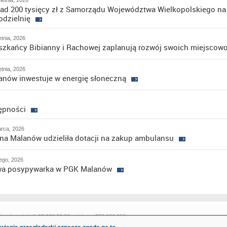
ietnia, 2026
ad 200 tysięcy zł z Samorządu Województwa Wielkopolskiego na 
odzielnię
etnia, 2026
szkańcy Bibianny i Rachowej zaplanują rozwój swoich miejscowo
etnia, 2026
anów inwestuje w energię słoneczną
ępności
rca, 2026
na Malanów udzieliła dotacji na zakup ambulansu
tego, 2026
a posypywarka w PGK Malanów
efon do redakcji: 63 288 33 22, tel. kom. 722 323 390
ail:
redakcja@malanow.pl