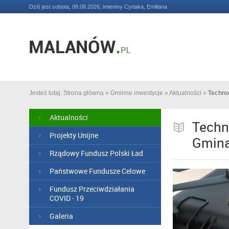
Dziś jest sobota, 08.08.2026, imieniny Cyriaka, Emiliana
Jesteś tutaj:
Strona główna
»
Gminne inwestycje
»
Aktualności
»
Techno
Aktualności
Techn
Projekty Unijne
Gmina
Rządowy Fundusz Polski Ład
Państwowe Fundusze Celowe
Fundusz Przeciwdziałania
COVID - 19
Galeria