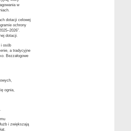
eagowania w
niach.
ch dotacji celowej
ogramie ochrony
 2025–2026”.
ej dotacji.
 i osób
nie, a tradycyjne
yko. Bezzałogowe
nowych,
ię ognia,
.
emu
łużb i zwiększają
iat.