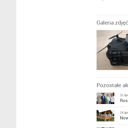
Galeria zdję
Pozostałe ak
31 li
Rus
24 li
Now