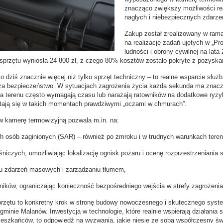
znacząco zwiększy możliwości r
nagłych i niebezpiecznych zdarze
Zakup został zrealizowany w rama
na realizację zadań ujętych w „Pr
ludności i obrony cywilnej na lata
sprzętu wyniosła 24 800 zł, z czego 80% kosztów zostało pokryte z pozyskan
 dziś znacznie więcej niż tylko sprzęt techniczny – to realne wsparcie służb
za bezpieczeństwo. W sytuacjach zagrożenia życia każda sekunda ma znacze
a terenu często wymagają czasu lub narażają ratowników na dodatkowe ryz
 stają się w takich momentach prawdziwymi „oczami w chmurach”.
 kamerę termowizyjną pozwala m.in. na:
h osób zaginionych (SAR) – również po zmroku i w trudnych warunkach tere
śniczych, umożliwiając lokalizację ognisk pożaru i ocenę rozprzestrzeniania s
u zdarzeń masowych i zarządzaniu tłumem,
ników, ograniczając konieczność bezpośredniego wejścia w strefy zagrożenia
przętu to konkretny krok w stronę budowy nowoczesnego i skutecznego syst
minie Malanów. Inwestycja w technologie, które realnie wspierają działania s
eszkańców, to odpowiedź na wyzwania, jakie niesie ze sobą współczesny św