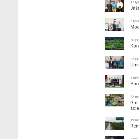
17 li
Jaś
3 lip
Mod
26 cz
Kon
22 cz
Umo
3 cze
Pona
22 ma
Gmi
ści
19 ma
Rem